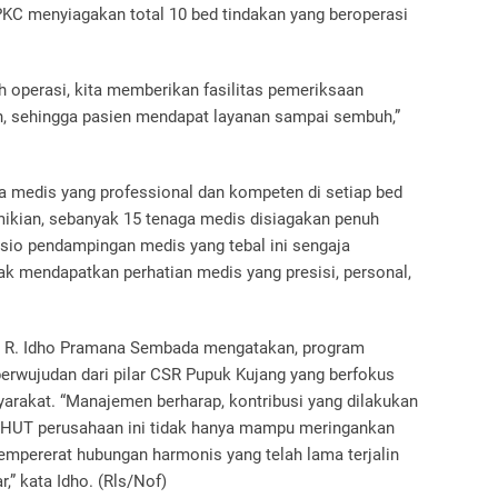
PKC menyiagakan total 10 bed tindakan yang beroperasi
ah operasi, kita memberikan fasilitas pemeriksaan
ien, sehingga pasien mendapat layanan sampai sembuh,”
a medis yang professional dan kompeten di setiap bed
ikian, sebanyak 15 tenaga medis disiagakan penuh
asio pendampingan medis yang tebal ini sengaja
k mendapatkan perhatian medis yang presisi, personal,
, R. Idho Pramana Sembada mengatakan, program
perwujudan dari pilar CSR Pupuk Kujang yang berfokus
arakat. “Manajemen berharap, kontribusi yang dilakukan
 HUT perusahaan ini tidak hanya mampu meringankan
empererat hubungan harmonis yang telah lama terjalin
,” kata Idho. (Rls/Nof)