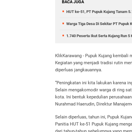
BACA JUGA
HUT ke-51, PT Pupuk Kujang Tanam 5.
Warga Tiga Desa Di Sekitar PT Pupuk 
1.740 Peserta Ikut Serta Kujang Run 5 
KlikKarawang - Pupuk Kujang kembali 
Kegiatan yang menjadi tradisi rutin m
diperluas jangkauannya.
“Peningkatan ini kita lakukan karena 
Selain mengakomodir warga di ring satu
kota. Ini bentuk kepedulian perusahaa
Nurahmad Haerudin, Direktur Manajemen
Selain diperluas, tahun ini, Pupuk Ku
Panitia HUT ke-51 Pupuk Kujang mengat
dari tahun-tahun sebelumnya yang men