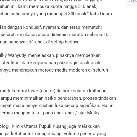
« KE
ahun ini, kami membuka kuota hingga 510 anak,
tahun sebelumnya yang mencapai 300 anak,” kata Desra.
lan dengan kondusif, nyaman, dan tetap mematuhi
 seluruh rangkaian acara didesain maraton selama 10
yanan sebanyak 51 anak di setiap harinya.
Mulky Wahyudy, menjelaskan, pihaknya memberikan
sterilitas, dan kenyamanan psikologis anak-anak
jarannya menerapkan metode medis moderen di seluruh
n teknologi laser (cauter) dalam kegiatan khitanan
 mampu meminimalkan risiko pendarahan, proses tindakan
rcepat masa penyembuhan luka secara signifikan. Hal ini
cemas maupun takut pada anak-anak,” ujar Mulky.
logi, Klinik Utama Pupuk Kujang juga melakukan
angat ketat untuk mengimbangi volume peserta yang