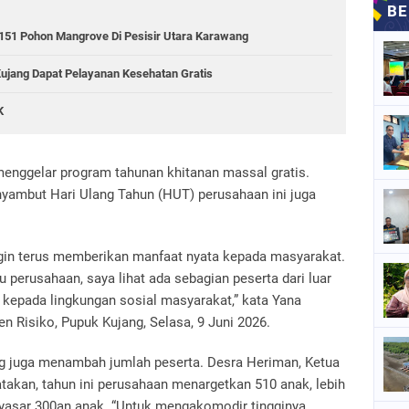
151 Pohon Mangrove Di Pesisir Utara Karawang
Kujang Dapat Pelayanan Kesehatan Gratis
K
menggelar program tahunan khitanan massal gratis.
enyambut Hari Ulang Tahun (HUT) perusahaan ini juga
ingin terus memberikan manfaat nyata kepada masyarakat.
 perusahaan, saya lihat ada sebagian peserta dari luar
n kepada lingkungan sosial masyarakat,” kata Yana
 Risiko, Pupuk Kujang, Selasa, 9 Juni 2026.
jang juga menambah jumlah peserta. Desra Heriman, Ketua
akan, tahun ini perusahaan menargetkan 510 anak, lebih
yasar 300an anak. “Untuk mengakomodir tingginya