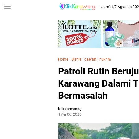
Jum'at, 7 Agustus 20
Home
›
Bisnis
›
daerah
›
hukrim
Patroli Rutin Beruj
Karawang Dalami 
Bermasalah
KlikKarawang
Mei 06, 2026