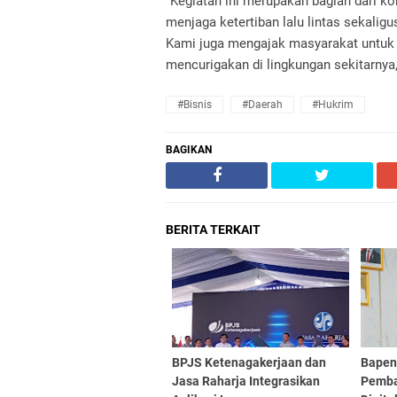
“Kegiatan ini merupakan bagian dari k
menjaga ketertiban lalu lintas sekal
Kami juga mengajak masyarakat untuk t
mencurigakan di lingkungan sekitarnya,
#Bisnis
#daerah
#hukrim
BAGIKAN
BERITA TERKAIT
BPJS Ketenagakerjaan dan
Bapen
Jasa Raharja Integrasikan
Pemba