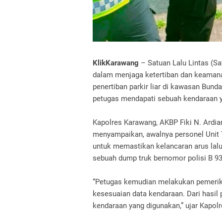
KlikKarawang
– Satuan Lalu Lintas (S
dalam menjaga ketertiban dan keamanan
penertiban parkir liar di kawasan Bund
petugas mendapati sebuah kendaraan y
Kapolres Karawang, AKBP Fiki N. Ardi
menyampaikan, awalnya personel Unit T
untuk memastikan kelancaran arus lalu 
sebuah dump truk bernomor polisi B 938
“Petugas kemudian melakukan pemeri
kesesuaian data kendaraan. Dari hasil
kendaraan yang digunakan,” ujar Kapol