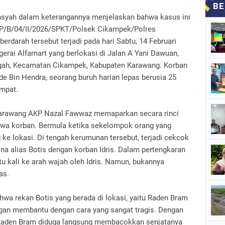
nsyah dalam keterangannya menjelaskan bahwa kasus ini
 LP/B/04/II/2026/SPKT/Polsek Cikampek/Polres
erdarah tersebut terjadi pada hari Sabtu, 14 Februari
 gerai Alfamart yang berlokasi di Jalan A Yani Dawuan,
ah, Kecamatan Cikampek, Kabupaten Karawang. Korban
Ode Bin Hendra, seorang buruh harian lepas berusia 25
mpat.
 Karawang AKP Nazal Fawwaz memaparkan secara rinci
awa korban. Bermula ketika sekelompok orang yang
 ke lokasi. Di tengah kerumunan tersebut, terjadi cekcok
na alias Botis dengan korban Idris. Dalam pertengkaran
tu kali ke arah wajah oleh Idris. Namun, bukannya
as.
hwa rekan Botis yang berada di lokasi, yaitu Raden Bram
ngan membantu dengan cara yang sangat tragis. Dengan
, Raden Bram diduga langsung membacokkan senjatanya