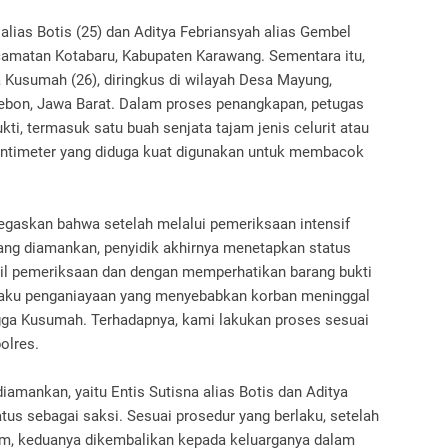
 alias Botis (25) dan Aditya Febriansyah alias Gembel
ecamatan Kotabaru, Kabupaten Karawang. Sementara itu,
 Kusumah (26), diringkus di wilayah Desa Mayung,
ebon, Jawa Barat. Dalam proses penangkapan, petugas
i, termasuk satu buah senjata tajam jenis celurit atau
entimeter yang diduga kuat digunakan untuk membacok
egaskan bahwa setelah melalui pemeriksaan intensif
yang diamankan, penyidik akhirnya menetapkan status
il pemeriksaan dan dengan memperhatikan barang bukti
elaku penganiayaan yang menyebabkan korban meninggal
ga Kusumah. Terhadapnya, kami lakukan proses sesuai
olres.
iamankan, yaitu Entis Sutisna alias Botis dan Aditya
tus sebagai saksi. Sesuai prosedur yang berlaku, setelah
m, keduanya dikembalikan kepada keluarganya dalam