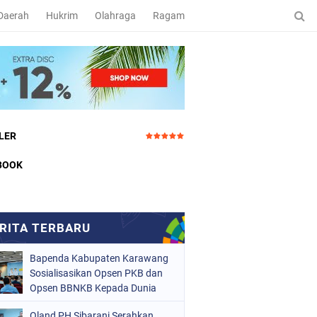
Daerah
Hukrim
Olahraga
Ragam
LER
BOOK
Bapenda Kabupaten Karawang
Sosialisasikan Opsen PKB dan
Opsen BBNKB Kepada Dunia
Usaha
Oland PH Sibarani Serahkan