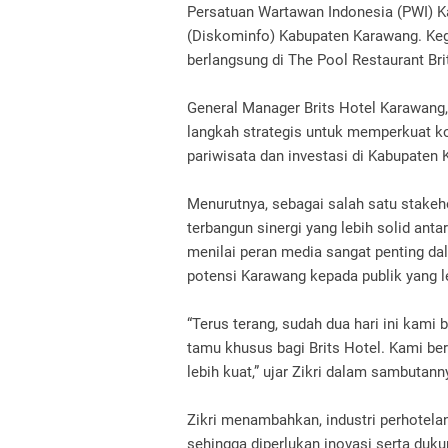
Persatuan Wartawan Indonesia (PWI) K
(Diskominfo) Kabupaten Karawang. Keg
berlangsung di The Pool Restaurant Br
General Manager Brits Hotel Karawang,
langkah strategis untuk memperkuat k
pariwisata dan investasi di Kabupaten
Menurutnya, sebagai salah satu stakeho
terbangun sinergi yang lebih solid anta
menilai peran media sangat penting d
potensi Karawang kepada publik yang le
“Terus terang, sudah dua hari ini kami 
tamu khusus bagi Brits Hotel. Kami be
lebih kuat,” ujar Zikri dalam sambutann
Zikri menambahkan, industri perhotela
sehingga diperlukan inovasi serta duk