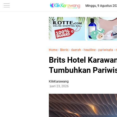
Minggu, 9 Agustus 20
Home
›
Bisnis
›
daerah
›
headline
›
pariwisata
›
Brits Hotel Karawan
Tumbuhkan Pariwis
KlikKarawang
Februari 23, 2026