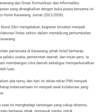
arawang dan Dinas Komunikasi dan Informatika
iatan yang dirangkaikan dengan buka puasa bersama ini
its Hotel Karawang, Jumat (20/2/2026).
 Nurul Zikri mengatakan, kegiatan tersebut menjadi
olaborasi lintas sektor dalam mendukung pertumbuhan
 Karawang.
lder pariwisata di Karawang, pihak hotel berharap
ra pelaku usaha, pemerintah daerah, dan insan pers. Ia
alam membangun citra daerah sekaligus memperkenalkan
bih luas.
belum ada tamu, dan hari ini rekan-rekan PWI menjadi
rharap kebersamaan ini menjadi awal kolaborasi yang
ya.
n saat ini menghadapi tantangan yang cukup dinamis,
ungan berbagai pihak, termasuk media, untuk