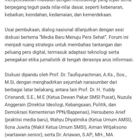
berpegang teguh pada nilai-nilai dasar, seperti kebenaran,
kebaikan, keindahan, kedamaian, dan kemerdekaan.
Usai pembukaan, dialog nasional dilanjutkan dengan sesi
diskusi bertema “Media Baru Menuju Pers Sehat”. Forum ini
menjadi ruang strategis untuk membahas tantangan dan
peluang pers digital, termasuk adaptasi teknologi serta
penegakan etika jurnalistik di tengah derasnya arus informasi.
Diskusi dipandu oleh Prof. Dr. Taufiqurachman, A.Ks., Sos.,
M.Si, dengan menghadirkan sejumlah narasumber dari
berbagai latar belakang, antara lain Prof. Dr. H. Yuddy
Crisnandi, S.E., M.E (Ketua Dewan Pakar SMSI Pusat), Nuzula
Anggerain (Direktur Ideologi, Kebangsaan, Politik, dan
Demokrasi Kementerian PPN/Bappenas), Hersubeno Arief
(praktisi media baru), Wahyu Dhyatmika (Ketua Umum AMSI),
Ilona Juwita (Wakil Ketua Umum SMSI), Aiman Witjaksono
(wartawan senior), serta Dr. Ariawan, S.AP., MH., MA