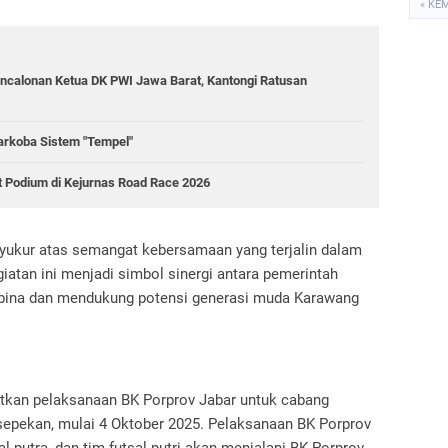
« KE
ncalonan Ketua DK PWI Jawa Barat, Kantongi Ratusan
rkoba Sistem "Tempel"
t Podium di Kejurnas Road Race 2026
ukur atas semangat kebersamaan yang terjalin dalam
giatan ini menjadi simbol sinergi antara pemerintah
bina dan mendukung potensi generasi muda Karawang
kan pelaksanaan BK Porprov Jabar untuk cabang
r sepekan, mulai 4 Oktober 2025. Pelaksanaan BK Porprov
sal putra, dan tim futsal putri akan menjalani BK Porprov