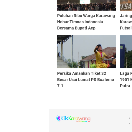
Puluhan Ribu Warga Karawang
Jarin
Nobar Timnas Indonesia
Karaw
Bersama Bupati Aep
Futsa
Syaepuloh
Persika Amankan Tiket 32
Laga P
Besar Usai Lumat PS Boalemo
1951 
7-1
Putra