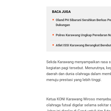
BACA JUGA
Oland PH Sibarani Serahkan Berkas Pe
Dukungan
Polres Karawang Ungkap Peredaran Na
Atlet ISSI Karawang Berangkat Berebu
Sekda Karawang menyampaikan rasa sy
kegiatan pagi tersebut. Menurutnya, ke
daerah dan dunia olahraga dalam mem
menuju prestasi yang lebih tinggi.
Ketua KONI Karawang Wiroso menyebut
olahraga futsal digelar selama sekita
Jabar ini digelar di Garut untuk tim fut