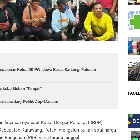
ncalonan Ketua DK PWI Jawa Barat, Kantongi Ratusan
rkoba Sistem "Tempel"
FACE
isasi Janji Politik Aep-Maslani
n kepiluannya saat Rapat Dengar Pendapat (RDP)
Kabupaten Karawang. Petani mengeluh bukan soal harga
n Bangunan (PBB) yang terasa janggal.