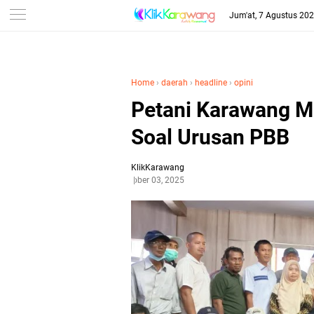
Jum'at, 7 Agustus 20
Home
›
daerah
›
headline
›
opini
Petani Karawang 
Soal Urusan PBB
KlikKarawang
Oktober 03, 2025