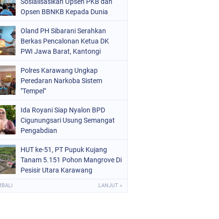
Sosialisasikan Opsen PKB dan
Opsen BBNKB Kepada Dunia
Usaha
Oland PH Sibarani Serahkan
Berkas Pencalonan Ketua DK
PWI Jawa Barat, Kantongi
Ratusan Dukungan
Polres Karawang Ungkap
Peredaran Narkoba Sistem
"Tempel"
Ida Royani Siap Nyalon BPD
Cigunungsari Usung Semangat
Pengabdian
HUT ke-51, PT Pupuk Kujang
Tanam 5.151 Pohon Mangrove Di
Pesisir Utara Karawang
MBALI
LANJUT »