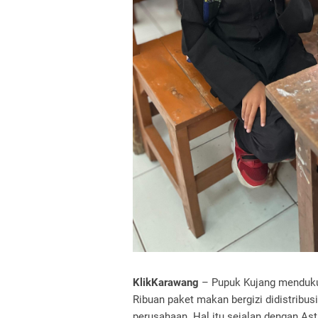
KlikKarawang
– Pupuk Kujang mendukun
Ribuan paket makan bergizi didistribusi
perusahaan. Hal itu sejalan dengan A