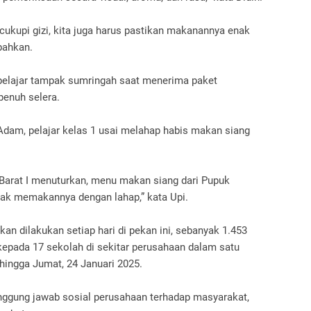
cukupi gizi, kita juga harus pastikan makanannya enak
mbahkan.
 pelajar tampak sumringah saat menerima paket
penuh selera.
 Adam, pelajar kelas 1 usai melahap habis makan siang
Barat I menuturkan, menu makan siang dari Pupuk
nak memakannya dengan lahap,” kata Upi.
kan dilakukan setiap hari di pekan ini, sebanyak 1.453
 kepada 17 sekolah di sekitar perusahaan dalam satu
 hingga Jumat, 24 Januari 2025.
nggung jawab sosial perusahaan terhadap masyarakat,