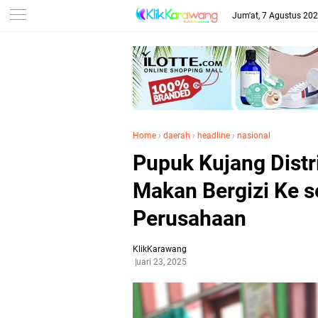
Jum'at, 7 Agustus 20
Home
›
daerah
›
headline
›
nasional
Pupuk Kujang Distr
Makan Bergizi Ke se
Perusahaan
KlikKarawang
Januari 23, 2025