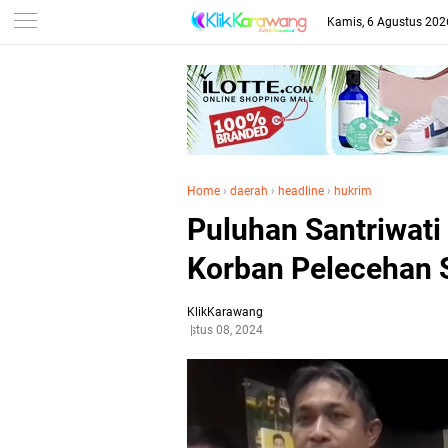
Kamis, 6 Agustus 202
Home
›
daerah
›
headline
›
hukrim
Puluhan Santriwati
Korban Pelecehan 
KlikKarawang
Agustus 08, 2024