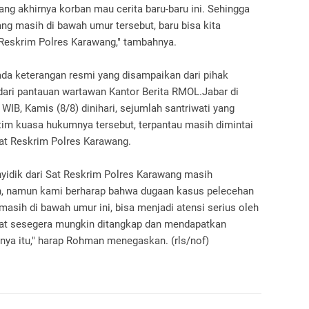
ang akhirnya korban mau cerita baru-baru ini. Sehingga
ng masih di bawah umur tersebut, baru bisa kita
 Reskrim Polres Karawang," tambahnya.
 ada keterangan resmi yang disampaikan dari pihak
dari pantauan wartawan Kantor Berita RMOL.Jabar di
IB, Kamis (8/8) dinihari, sejumlah santriwati yang
tim kuasa hukumnya tersebut, terpantau masih dimintai
Sat Reskrim Polres Karawang.
nyidik dari Sat Reskrim Polres Karawang masih
n, namun kami berharap bahwa dugaan kasus pelecehan
asih di bawah umur ini, bisa menjadi atensi serius oleh
apat sesegera mungkin ditangkap dan mendapatkan
nya itu," harap Rohman menegaskan. (rls/nof)