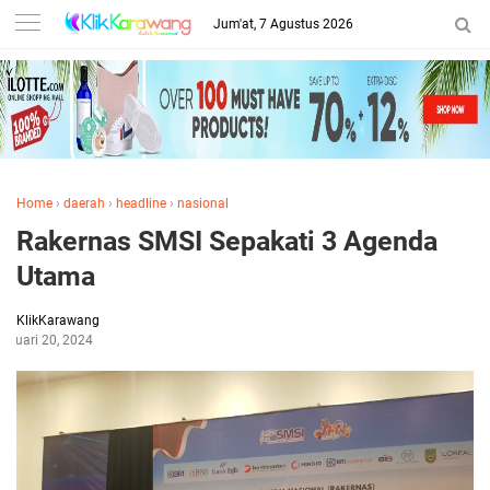
Jum'at, 7 Agustus 2026
Home
›
daerah
›
headline
›
nasional
Rakernas SMSI Sepakati 3 Agenda
Utama
KlikKarawang
ebruari 20, 2024