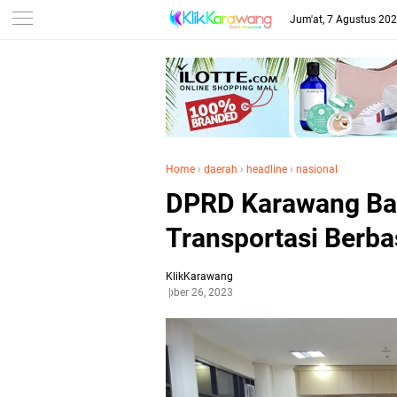
Jum'at, 7 Agustus 20
Home
›
daerah
›
headline
›
nasional
DPRD Karawang Ba
Transportasi Berba
KlikKarawang
Oktober 26, 2023