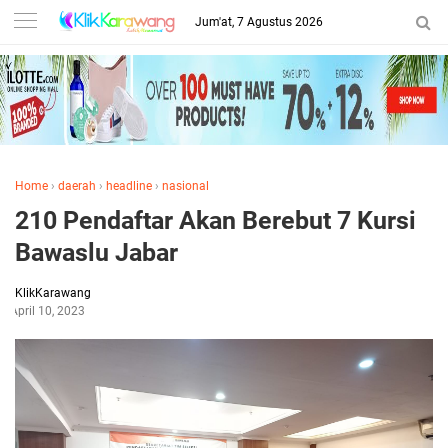
Jum'at, 7 Agustus 2026
Home
›
daerah
›
headline
›
nasional
210 Pendaftar Akan Berebut 7 Kursi
Bawaslu Jabar
KlikKarawang
April 10, 2023