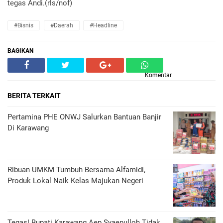
tegas Andi.(rls/nof)
#Bisnis
#daerah
#headline
BAGIKAN
Komentar
BERITA TERKAIT
Pertamina PHE ONWJ Salurkan Bantuan Banjir
Di Karawang
Ribuan UMKM Tumbuh Bersama Alfamidi,
Produk Lokal Naik Kelas Majukan Negeri
Tegas! Bupati Karawang Aep Syaepulloh Tidak