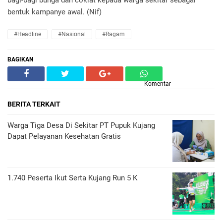
bagi-bagi bunga dan coklat kepada warga sekitar sebagai
bentuk kampanye awal. (Nif)
#headline
#nasional
#ragam
BAGIKAN
Komentar
BERITA TERKAIT
Warga Tiga Desa Di Sekitar PT Pupuk Kujang
Dapat Pelayanan Kesehatan Gratis
1.740 Peserta Ikut Serta Kujang Run 5 K