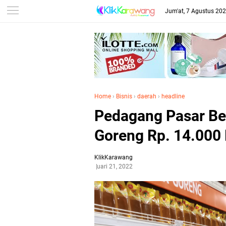
Jum'at, 7 Agustus 20
Home
›
Bisnis
›
daerah
›
headline
Pedagang Pasar Be
Goreng Rp. 14.000 
KlikKarawang
Januari 21, 2022