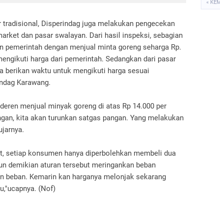
« KE
 tradisional, Disperindag juga melakukan pengecekan
arket dan pasar swalayan. Dari hasil inspeksi, sebagian
ran pemerintah dengan menjual minta goreng seharga Rp.
ngikuti harga dari pemerintah. Sedangkan dari pasar
a berikan waktu untuk mengikuti harga sesuai
rindag Karawang.
oderen menjual minyak goreng di atas Rp 14.000 per
pangan, kita akan turunkan satgas pangan. Yang melakukan
ujarnya.
t, setiap konsumen hanya diperbolehkan membeli dua
n demikian aturan tersebut meringankan beban
an beban. Kemarin kan harganya melonjak sekarang
u,"ucapnya. (Nof)