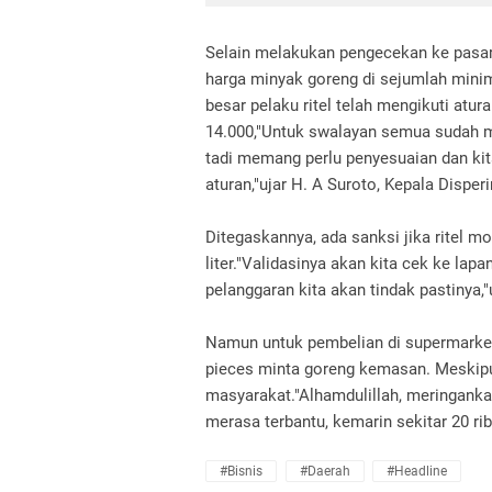
Selain melakukan pengecekan ke pasar
harga minyak goreng di sejumlah minim
besar pelaku ritel telah mengikuti atu
14.000,"Untuk swalayan semua sudah me
tadi memang perlu penyesuaian dan kit
aturan,"ujar H. A Suroto, Kepala Dispe
Ditegaskannya, ada sanksi jika ritel m
liter."Validasinya akan kita cek ke la
pelanggaran kita akan tindak pastinya,"
Namun untuk pembelian di supermarke
pieces minta goreng kemasan. Meskipu
masyarakat."Alhamdulillah, meringank
merasa terbantu, kemarin sekitar 20 rib
#Bisnis
#daerah
#headline