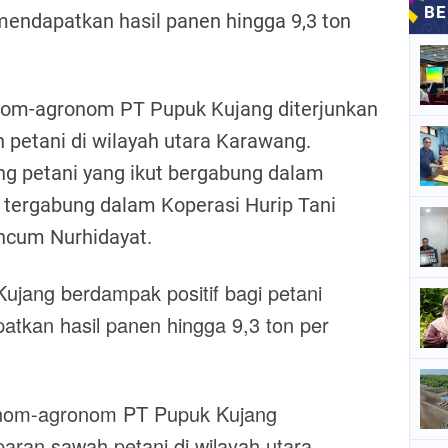
mendapatkan hasil panen hingga 9,3 ton
onom-agronom PT Pupuk Kujang diterjunkan
petani di wilayah utara Karawang.
g petani yang ikut bergabung dalam
tergabung dalam Koperasi Hurip Tani
ncum Nurhidayat.
jang berdampak positif bagi petani
atkan hasil panen hingga 9,3 ton per
onom-agronom PT Pupuk Kujang
aran sawah petani di wilayah utara