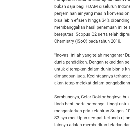
bukan saja bagi PDAM diseluruh Indone
penjernihan air yang masih konvensio
bisa lebih efisien hingga 34% dibandi
membanggakan hasil penemuan ini telah 
bereputasi Scopus Q2 serta telah dipr
Chemistry (ISoC) pada tahun 2018.
"Inovasi inilah yang telah mengantar Dr
dunia pendidikan. Dengan tekad dan se
untuk diterapkan dalam dunia bisnis 
dimanapun juga. Kecintaannya terhadap
akan tetap melekat dalam pengabdian
Sambungnya, Gelar Doktor baginya buka
tiada henti serta semangat tinggi unt
mengantarkan pria kelahiran Sragen, 1
S3-nya meskipun sempat tertunda ujian
lainnya adalah memberikan teladan dan