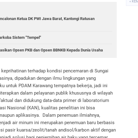
« KE
ncalonan Ketua DK PWI Jawa Barat, Kantongi Ratusan
rkoba Sistem "Tempel"
sasikan Opsen PKB dan Opsen BBNKB Kepada Dunia Usaha
a keprihatinan terhadap kondisi pencemaran di Sungai
tasinya, dipadukan dengan ilmu lingkungan yang
aku untuk PDAM Karawang tempatnya bekerja, jadi ini
diterapkan dalam pelayanan publik khususnya di wilayah
faktual dan didukung data-data primer di laboratorium
asi Nasional (KAN), kualitas penelitian ini bisa
maupun aplikasinya. Dalam penemuan ilmiahnya,
enjadi air minum ini merupakan penemuan baru berbasis
 pasir kuarsa/zeolit/tanah andisol/karbon aktif dengan
jadi solusi bagi penjernihan air baku yang tercemar