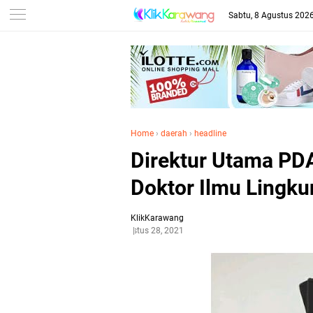
Sabtu, 8 Agustus 202
Home
›
daerah
›
headline
Direktur Utama PD
Doktor Ilmu Lingk
KlikKarawang
Agustus 28, 2021