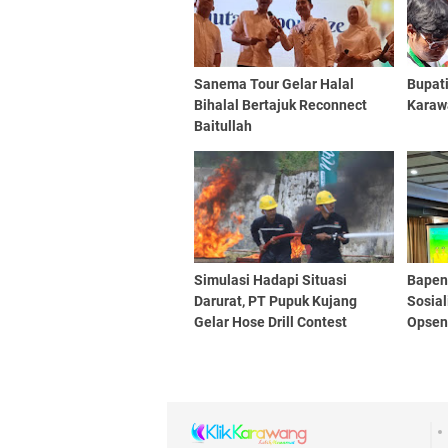
Sanema Tour Gelar Halal
Bupat
Bihalal Bertajuk Reconnect
Karaw
Baitullah
Simulasi Hadapi Situasi
Bapen
Darurat, PT Pupuk Kujang
Sosia
Gelar Hose Drill Contest
Opsen
Usaha