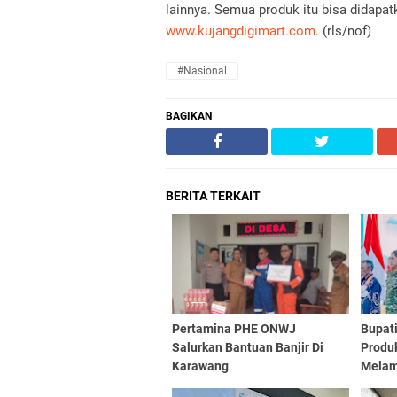
lainnya. Semua produk itu bisa didapa
www.kujangdigimart.com
. (rls/nof)
#nasional
BAGIKAN
BERITA TERKAIT
Pertamina PHE ONWJ
Bupat
Salurkan Bantuan Banjir Di
Produ
Karawang
Melam