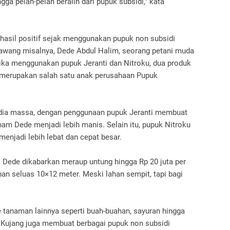
a pelan-pelan beralih dari pupuk subsidi," kata
 hasil positif sejak menggunakan pupuk non subsidi
awang misalnya, Dede Abdul Halim, seorang petani muda
etika menggunakan pupuk Jeranti dan Nitroku, dua produk
 merupakan salah satu anak perusahaan Pupuk
edia massa, dengan penggunaan pupuk Jeranti membuat
nam Dede menjadi lebih manis. Selain itu, pupuk Nitroku
njadi lebih lebat dan cepat besar.
 Dede dikabarkan meraup untung hingga Rp 20 juta per
ahan seluas 10×12 meter. Meski lahan sempit, tapi bagi
ke tanaman lainnya seperti buah-buahan, sayuran hingga
uk Kujang juga membuat berbagai pupuk non subsidi