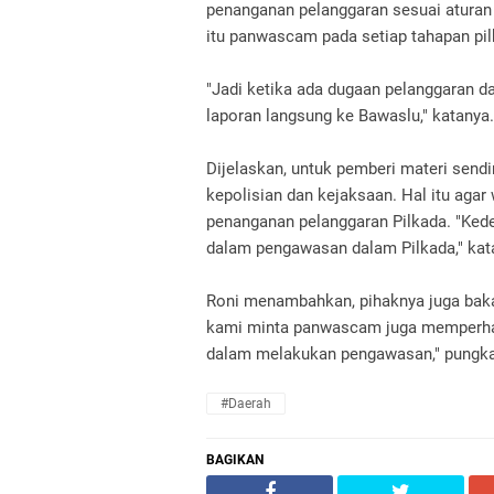
penanganan pelanggaran sesuai aturan
itu panwascam pada setiap tahapan pil
"Jadi ketika ada dugaan pelanggaran d
laporan langsung ke Bawaslu," katanya.
Dijelaskan, untuk pemberi materi sendi
kepolisian dan kejaksaan. Hal itu aga
penanganan pelanggaran Pilkada. "Ked
dalam pengawasan dalam Pilkada," kat
Roni menambahkan, pihaknya juga baka
kami minta panwascam juga memperhati
dalam melakukan pengawasan," pungka
#daerah
BAGIKAN