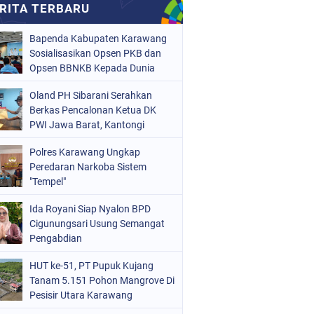
Bapenda Kabupaten Karawang
Sosialisasikan Opsen PKB dan
Opsen BBNKB Kepada Dunia
Usaha
Oland PH Sibarani Serahkan
Berkas Pencalonan Ketua DK
PWI Jawa Barat, Kantongi
Ratusan Dukungan
Polres Karawang Ungkap
Peredaran Narkoba Sistem
"Tempel"
Ida Royani Siap Nyalon BPD
Cigunungsari Usung Semangat
Pengabdian
HUT ke-51, PT Pupuk Kujang
Tanam 5.151 Pohon Mangrove Di
Pesisir Utara Karawang