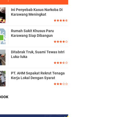
Ini Penyebab Kasus Narkoba Di
Karawang Meningkat
Rumah Sakit Khusus Paru
Karawang Siap Dibangun
Ditabrak Truk, Suami Tewas Istri
Luka-luka
PT. AHM Sepakat Rekrut Tenaga
Kerja Lokal Dengan Syarat
BOOK