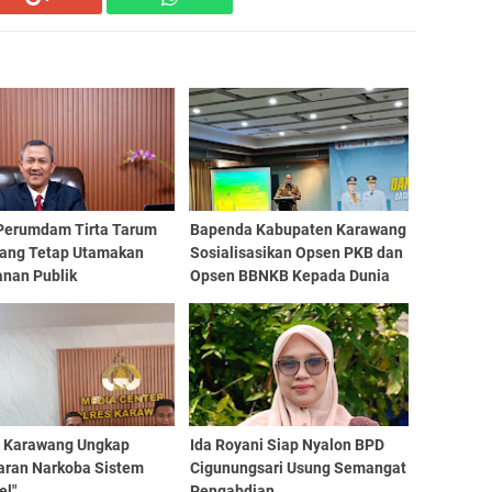
Perumdam Tirta Tarum
Bapenda Kabupaten Karawang
ang Tetap Utamakan
Sosialisasikan Opsen PKB dan
anan Publik
Opsen BBNKB Kepada Dunia
Usaha
s Karawang Ungkap
Ida Royani Siap Nyalon BPD
aran Narkoba Sistem
Cigunungsari Usung Semangat
el"
Pengabdian