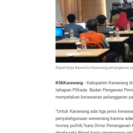
Rapat kerja Bawaslu Karawang penanganan p
KlikKarawang
- Kabupaten Karawang din
tahapan Pilkada. Badan Pengawas Pem
menyatakan kerawanan pelanggaran yang
"Untuk Karawang ada tiga jenis kerawan
penyalahgunaan wewenang karena adany
money politik,"kata Divisi Penanganan
disela-sela Rapat kerja penanganan pe