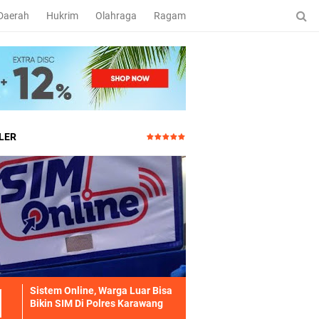
Daerah
Hukrim
Olahraga
Ragam
LER
Sistem Online, Warga Luar Bisa
Bikin SIM Di Polres Karawang