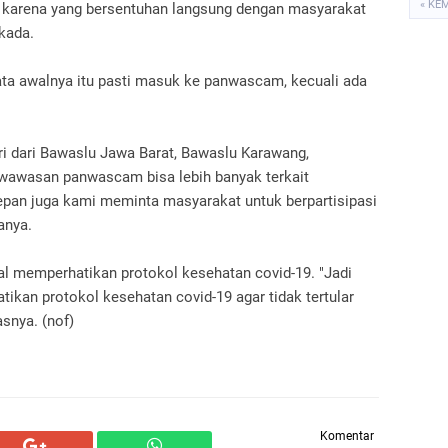
« KE
 karena yang bersentuhan langsung dengan masyarakat
kada.
ata awalnya itu pasti masuk ke panwascam, kecuali ada
ri dari Bawaslu Jawa Barat, Bawaslu Karawang,
r wawasan panwascam bisa lebih banyak terkait
epan juga kami meminta masyarakat untuk berpartisipasi
anya.
l memperhatikan protokol kesehatan covid-19. "Jadi
kan protokol kesehatan covid-19 agar tidak tertular
snya. (nof)
Komentar