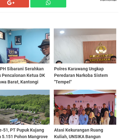
 PH Sibarani Serahkan
Polres Karawang Ungkap
s Pencalonan Ketua DK
Peredaran Narkoba Sistem
awa Barat, Kantongi
"Tempel"
an Dukungan
e-51, PT Pupuk Kujang
Atasi Kekurangan Ruang
 5.151 Pohon Mangrove
Kuliah, UNSIKA Bangun