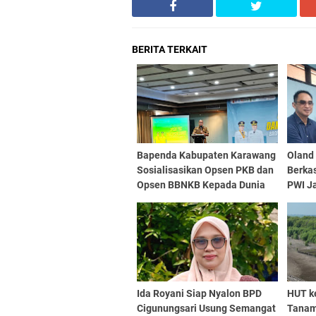
BERITA TERKAIT
Bapenda Kabupaten Karawang
Oland
Sosialisasikan Opsen PKB dan
Berka
Opsen BBNKB Kepada Dunia
PWI J
Usaha
Ratus
Ida Royani Siap Nyalon BPD
HUT k
Cigunungsari Usung Semangat
Tanam