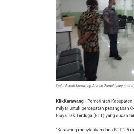
Wakil Bupati Karawang Ahmad Zamakhsary saat me
KlikKarawang
- Pemerintah Kabupaten 
milyar untuk percepatan penanganan Co
Biaya Tak Terduga (BTT) yang sudah te
"Karawang menyiapkan dana BTT 2,5 mi