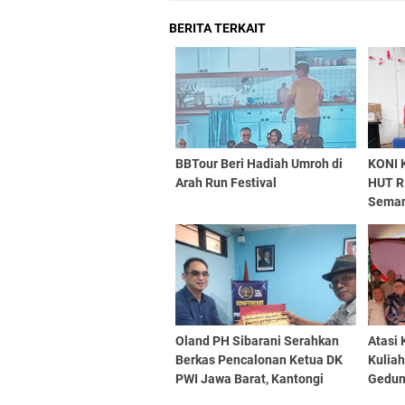
BERITA TERKAIT
BBTour Beri Hadiah Umroh di
KONI 
Arah Run Festival
HUT R
Seman
Nasio
Oland PH Sibarani Serahkan
Atasi
Berkas Pencalonan Ketua DK
Kulia
PWI Jawa Barat, Kantongi
Gedun
Ratusan Dukungan
2