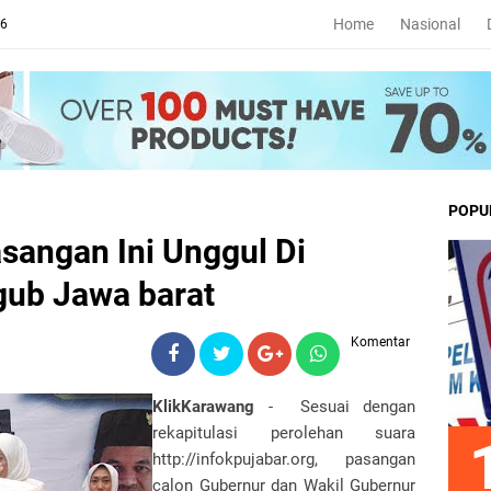
Home
Nasional
26
POPU
sangan Ini Unggul Di
gub Jawa barat
Komentar
KlikKarawang
- Sesuai dengan
rekapitulasi perolehan suara
http://infokpujabar.org, pasangan
calon Gubernur dan Wakil Gubernur