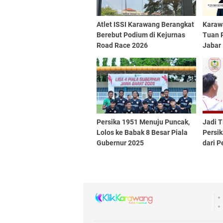
Atlet ISSI Karawang Berangkat
Karaw
Berebut Podium di Kejurnas
Tuan 
Road Race 2026
Jabar
Persika 1951 Menuju Puncak,
Jadi T
Lolos ke Babak 8 Besar Piala
Persi
Gubernur 2025
dari P