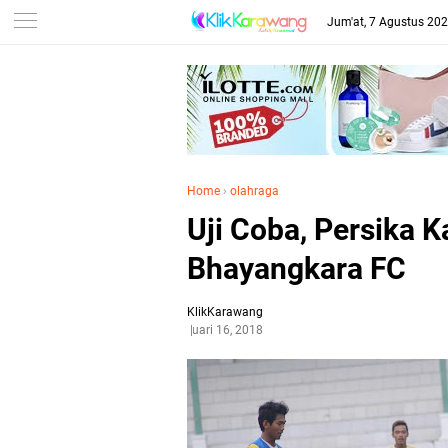
Jum'at, 7 Agustus 20
Home
›
olahraga
Uji Coba, Persika 
Bhayangkara FC
KlikKarawang
Februari 16, 2018