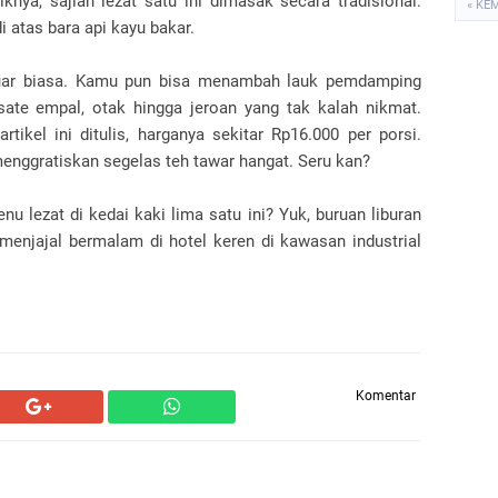
knya, sajian lezat satu ini dimasak secara tradisional.
« KE
atas bara api kayu bakar.
a luar biasa. Kamu pun bisa menambah lauk pemdamping
 sate empal, otak hingga jeroan yang tak kalah nikmat.
ikel ini ditulis, harganya sekitar Rp16.000 per porsi.
menggratiskan segelas teh tawar hangat. Seru kan?
u lezat di kedai kaki lima satu ini? Yuk, buruan liburan
menjajal bermalam di hotel keren di kawasan industrial
Komentar