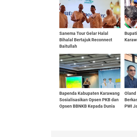
Sanema Tour Gelar Halal
Bupat
Bihalal Bertajuk Reconnect
Karaw
Baitullah
Bapenda Kabupaten Karawang
Oland
Sosialisasikan Opsen PKB dan
Berka
Opsen BBNKB Kepada Dunia
PWI J
Usaha
Ratus