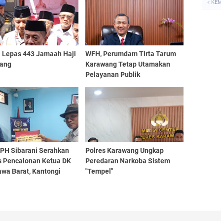
« KE
i Lepas 443 Jamaah Haji
WFH, Perumdam Tirta Tarum
ang
Karawang Tetap Utamakan
Pelayanan Publik
 PH Sibarani Serahkan
Polres Karawang Ungkap
s Pencalonan Ketua DK
Peredaran Narkoba Sistem
awa Barat, Kantongi
"Tempel"
an Dukungan