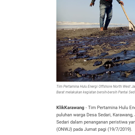
Tim Pertamina Hulu Energi Offshore North West 
Barat melakukan kegiatan bersih-bersih Pantai Sed
KlikKarawang
- Tim Pertamina Hulu E
puluhan warga Desa Sedari, Karawang, 
Sedari dalam penanganan peristiwa yang
(ONWJ) pada Jumat pagi (19/7/2019).