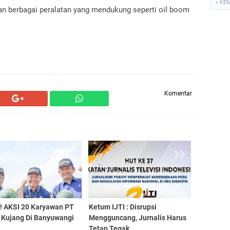
« KE
dan berbagai peralatan yang mendukung seperti oil boom
Komentar
 ! AKSI 20 Karyawan PT
Ketum IJTI : Disrupsi
 Kujang Di Banyuwangi
Mengguncang, Jurnalis Harus
Tetap Tegak