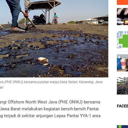
Java (PHE ONWJ) bersama puluhan warga Desa Sedari, Karawang, Jawa
ari
nergi Offshore North West Java (PHE ONWJ) bersama
FACE
Jawa Barat melakukan kegiatan bersih-bersih Pantai
 terjadi di sekitar anjungan Lepas Pantai YYA-1 area